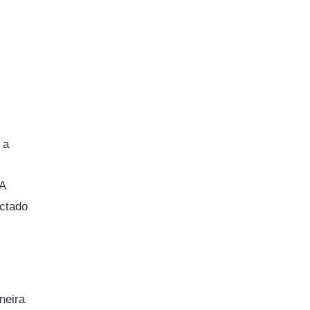
 a
A
ctado
neira