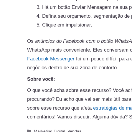
Há um botão Enviar Mensagem na sua pu
Defina seu orçamento, segmentação de p
Clique em impulsionar.
Os
anúncios do Facebook com o botão Whats
WhatsApp mais conveniente. Eles conversam c
Facebook Messenger
foi um pouco difícil para
negócios dentro de sua zona de conforto.
Sobre você:
O que você acha sobre esse recurso? Você ach
procurando? Eu acho que vai ser mais útil par
sobre esse recurso que afeta
estratégias de ma
comentários! Vamos discutir. Alguma dúvida? S
Categorias
Marketing Digital
,
Vendas