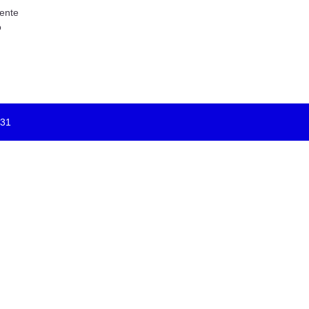
ente
o
-31